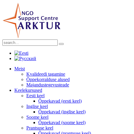
Meist
Kvalideedi tagamine
Õppekorralduse alused
Majandustegevusteade
Keelekursused
Eesti keel
Õppekavad (eesti keel)
Inglise keel
Õppekavad (inglise keel)
Soome keel
Õppekavad (soome keel)
Prantsuse keel
Õppekavad (prantsuse keel)