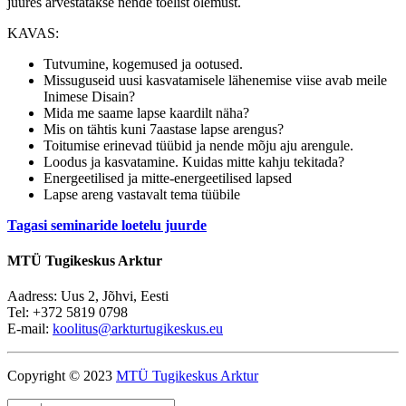
juures arvestatakse nende tõelist olemust.
KAVAS:
Tutvumine, kogemused ja ootused.
Missuguseid uusi kasvatamisele lähenemise viise avab meile
Inimese Disain?
Mida me saame lapse kaardilt näha?
Mis on tähtis kuni 7aastase lapse arengus?
Toitumise erinevad tüübid ja nende mõju aju arengule.
Loodus ja kasvatamine. Kuidas mitte kahju tekitada?
Energeetilised ja mitte-energeetilised lapsed
Lapse areng vastavalt tema tüübile
Tagasi seminaride loetelu juurde
MTÜ Tugikeskus Arktur
Aadress: Uus 2, Jõhvi, Eesti
Tel: +372 5819 0798
E-mail:
koolitus@arkturtugikeskus.eu
Copyright © 2023
MTÜ Tugikeskus Arktur