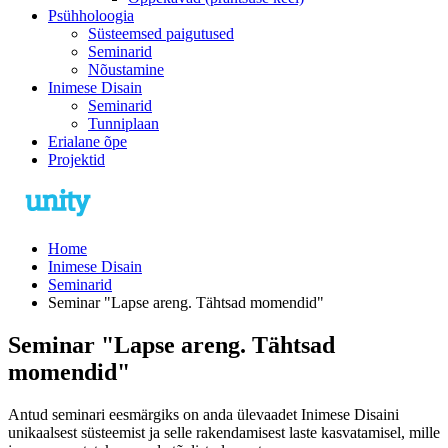
Psühholoogia
Süsteemsed paigutused
Seminarid
Nõustamine
Inimese Disain
Seminarid
Tunniplaan
Erialane õpe
Projektid
Home
Inimese Disain
Seminarid
Seminar "Lapse areng. Tähtsad momendid"
Seminar "Lapse areng. Tähtsad
momendid"
Antud seminari eesmärgiks on anda ülevaadet Inimese Disaini
unikaalsest süsteemist ja selle rakendamisest laste kasvatamisel, mille